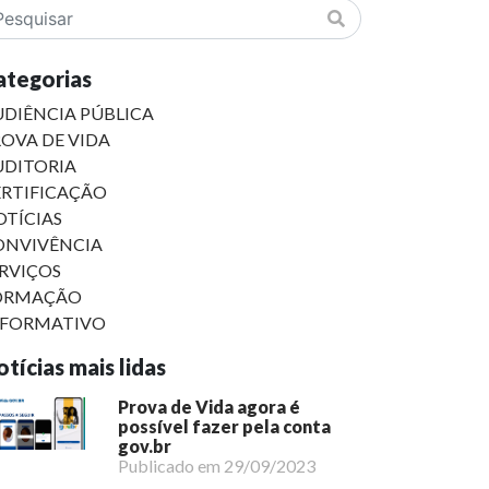
ategorias
DIÊNCIA PÚBLICA
OVA DE VIDA
UDITORIA
ERTIFICAÇÃO
TÍCIAS
ONVIVÊNCIA
RVIÇOS
ORMAÇÃO
NFORMATIVO
tícias mais lidas
Prova de Vida agora é
possível fazer pela conta
gov.br
Publicado em 29/09/2023