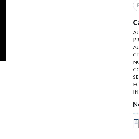
C
AU
PR
A
C
NO
C
SE
F
I
No