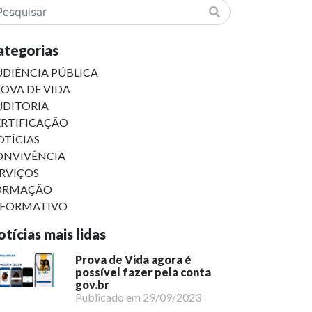
ategorias
DIÊNCIA PÚBLICA
OVA DE VIDA
UDITORIA
ERTIFICAÇÃO
TÍCIAS
ONVIVÊNCIA
RVIÇOS
ORMAÇÃO
NFORMATIVO
tícias mais lidas
Prova de Vida agora é
possível fazer pela conta
gov.br
Publicado em 29/09/2023