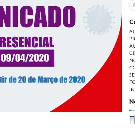
C
AU
PR
A
C
NO
C
SE
F
I
No