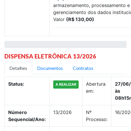
armazenamento, processamento e
gerenciamento dos dados instituci
Valor
(R$ 130,00)
DISPENSA ELETRÔNICA 13/2026
Detalhes
Documentos
Contratos
Status:
Abertura
27/06
A REALIZAR
em:
às
08h15
Número
13/2026
Nº
16/202
Sequencial/Ano:
Processo: