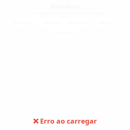
BiriguiPrev
Use as setas do teclado ou clique para navegar
Página 1 de 1
Primeira
Anterior
Próxima
Última
❌ Erro ao carregar