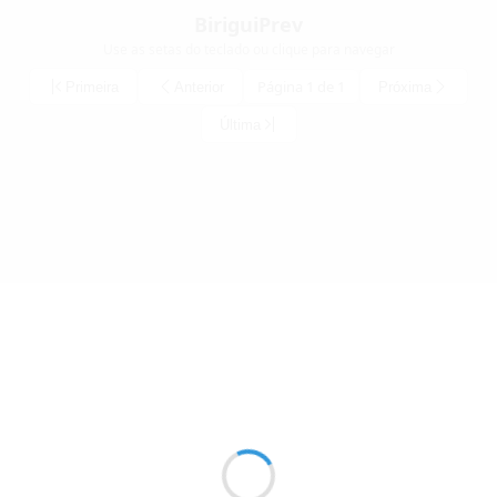
BiriguiPrev
Use as setas do teclado ou clique para navegar
Página 1 de 1
Primeira
Anterior
Próxima
Última